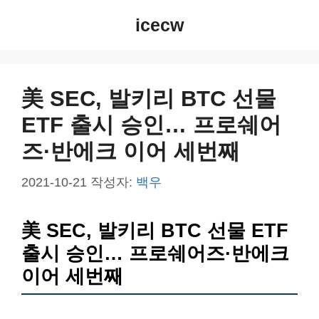
컨
icecw
텐
츠
로
건
美 SEC, 발키리 BTC 선물
너
ETF 출시 승인… 프로쉐어
뛰
기
즈·반에크 이어 세번째
2021-10-21
작성자:
백우
美 SEC, 발키리 BTC 선물 ETF
출시 승인… 프로쉐어즈·반에크
이어 세번째