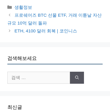
카
생활정보
테
프로쉐어즈 BTC 선물 ETF, 거래 이튿날 자산
고
규모 10억 달러 돌파
리
ETH, 4100 달러 회복 | 코인니스
검색해보세요
검
색:
최신글