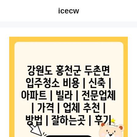
컨
icecw
텐
츠
로
건
너
뛰
기