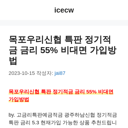
컨
icecw
텐
츠
로
건
목포우리신협 특판 정기적
너
금 금리 55% 비대면 가입방
뛰
기
법
2023-10-15
작성자:
jai87
목포우리신협 특판 정기적금 금리 55% 비대면
가입방법
by. 고금리특판예금적금 광주하남신협 정기적금
특판 금리 5.3 현재가입 가능한 상품 추천드립니