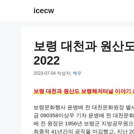
컨
icecw
텐
츠
로
건
보령 대천과 원산
너
뛰
2022
기
2023-07-04
작성자:
백우
보령 대천과 원산도 보령해저터널 이야기 2
보령문화행사 윤병배 전 대천문화원장 별세 
금 090358이상우 기자 윤병배 전 대천문
배 전 원장은 1956년 보령군 지방공무원
최종적 41년간의 공직을 마감했고, 지난 2