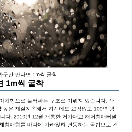
반구간 만나면 1m씩 굴착
 1m씩 굴착
 아치형으로 둘러싸는 구조로 이뤄져 있습니다. 산
 높은 재질계속해서 지진에도 끄떡없고 100년 넘
니다. 2010년 12월 개통한 거가대교 해저침매터널
함체침매함를 바다에 가라앉혀 연동하는 공법으로 건