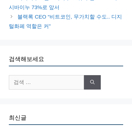
고
시바이누 73%로 앞서
리
블랙록 CEO “비트코인, 무가치할 수도.. 디지
털화폐 역할은 커”
검색해보세요
검
색:
최신글