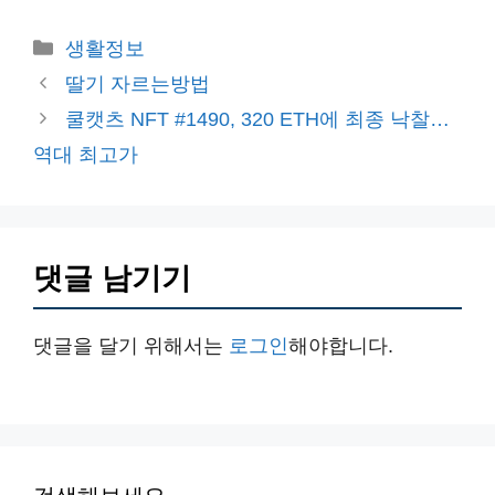
카
생활정보
테
딸기 자르는방법
고
쿨캣츠 NFT #1490, 320 ETH에 최종 낙찰…
리
역대 최고가
댓글 남기기
댓글을 달기 위해서는
로그인
해야합니다.