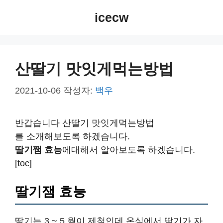
컨
icecw
텐
츠
로
건
산딸기 맛잇게먹는방법
너
뛰
2021-10-06
작성자:
백우
기
반갑습니다 산딸기 맛잇게먹는방법
를 소개해보도록 하겠습니다.
딸기쨈 효능
에대해서 알아보도록 하겠습니다.
[toc]
딸기잼 효능
딸기는 3 ~ 5 월이 제철인데 온실에서 딸기가 자