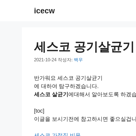
컨
icecw
텐
츠
로
건
세스코 공기살균기
너
뛰
2021-10-24
작성자:
백우
기
반가워요 세스코 공기살균기
에 대하여 탐구하겠습니다.
세스코 살균기
에대해서 알아보도록 하겠습
[toc]
이글을 보시기전에 참고하시면 좋으실겁니
세스코 가정집 비용