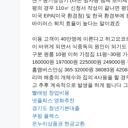
션 – 공기청정기 (라돈 방사능 냄세 초미세먼지
평의 경우 110㎡ 신청서 작성이 끝나면 평
미국 EPA(미국 환경청) 및 한국 환경부
바이러스 퇴치 효율이 높다는 말이겠죠
이용 고객이 40만명에 이른다고 하고요코
이 바뀌게 되면서 식중독의 원인이 되기도
구분 원룸 10평 이하 가정집 11평~30평 
160000원 197000원 225000원 249000
홈맴버스안심 365 32000원 38083원 4
리며 해충의 개체수와 집의 4사용을 할 경
고 추후 계속적으로 발생을 하게 됩니다 
빨래방 창업비용
넷플릭스 영화추천
경기도 청년기본대출
쿠팡 플랙스
온누리상품권 현금교환