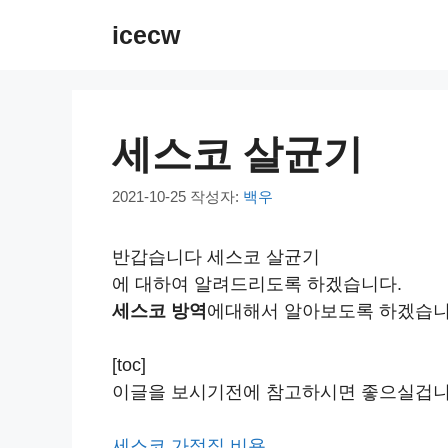
컨
icecw
텐
츠
로
건
세스코 살균기
너
뛰
2021-10-25
작성자:
백우
기
반갑습니다 세스코 살균기
에 대하여 알려드리도록 하겠습니다.
세스코 방역
에대해서 알아보도록 하겠습니
[toc]
이글을 보시기전에 참고하시면 좋으실겁니
세스코 가정집 비용