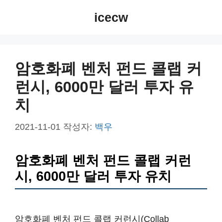
컨
icecw
텐
츠
로
건
암호화폐 벤처 펀드 콜랩 커
너
런시, 6000만 달러 투자 유
뛰
기
치
2021-11-01
작성자:
백우
암호화폐 벤처 펀드 콜랩 커런
시, 6000만 달러 투자 유치
암호화폐 벤처 펀드 콜랩 커런시(Collab