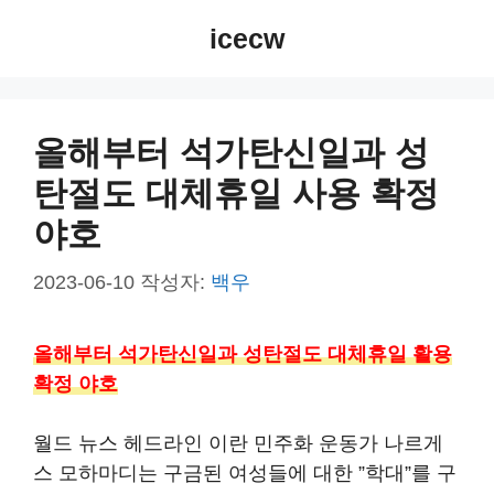
컨
icecw
텐
츠
로
건
올해부터 석가탄신일과 성
너
탄절도 대체휴일 사용 확정
뛰
기
야호
2023-06-10
작성자:
백우
올해부터 석가탄신일과 성탄절도 대체휴일 활용
확정 야호
월드 뉴스 헤드라인 이란 민주화 운동가 나르게
스 모하마디는 구금된 여성들에 대한 ”학대”를 구