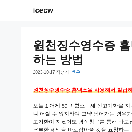
컨
icecw
텐
츠
로
건
원천징수영수증 홈
너
뛰
하는 방법
기
2023-10-17
작성자:
백우
원천징수영수증 홈택스을 사용해서 발급하
오늘 1 어제 69 종합소득세 신고기한을 
니 어쩔 수 없지라며 그냥 넘어가는 경우가
고기한이 지났어도 경정청구를 통해 바로잡
납부한 세액을 바로잡아줄 것을 요청하는 