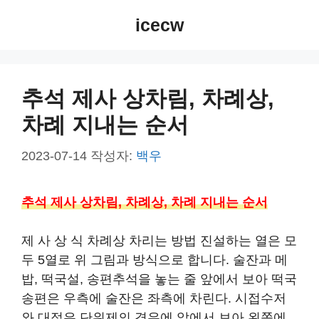
컨
icecw
텐
츠
로
건
추석 제사 상차림, 차례상,
너
차례 지내는 순서
뛰
기
2023-07-14
작성자:
백우
추석 제사 상차림, 차례상, 차례 지내는 순서
제 사 상 식 차례상 차리는 방법 진설하는 열은 모
두 5열로 위 그림과 방식으로 합니다. 술잔과 메
밥, 떡국설, 송편추석을 놓는 줄 앞에서 보아 떡국
송편은 우측에 술잔은 좌측에 차린다. 시접수저
와 대접은 단위제의 경우에 앞에서 보아 왼쪽에