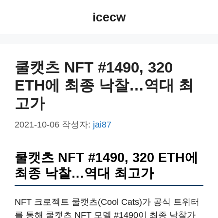
컨
icecw
텐
츠
로
건
쿨캣츠 NFT #1490, 320
너
ETH에 최종 낙찰…역대 최
뛰
기
고가
2021-10-06
작성자:
jai87
쿨캣츠 NFT #1490, 320 ETH에
최종 낙찰…역대 최고가
NFT 크로젝트 쿨캣츠(Cool Cats)가 공식 트위터
를 통해 쿨캣츠 NFT 모델 #1490이 최종 낙찰가