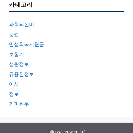
카테고리
과학의신비
눈썹
민생회복지원금
보청기
생활정보
유용한정보
이사
정보
커피원두
https://icecw.co.kr/