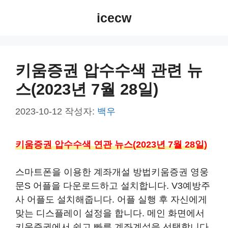
컨
icecw
텐
츠
로
건
키움증권 압수수색 관련 뉴
너
스(2023년 7월 28일)
뛰
기
2023-10-12
작성자:
백우
키움증권 압수수색 연관 뉴스(2023년 7월 28일)
스마트폰을 이용한 계좌개설 방법키움증권 영웅
문S 어플을 다운로드하고 설치합니다. V3예방주
사 어플도 설치해줍니다. 어플 실행 후 자신에게
맞는 디스플레이 설정을 합니다. 메인 화면에서
키움증권에서 쉽고 빠른 계좌계설을 선택합니다.