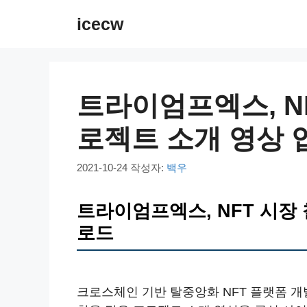
컨
icecw
텐
츠
로
건
트라이엄프엑스, N
너
뛰
로젝트 소개 영상 
기
2021-10-24
작성자:
백우
트라이엄프엑스, NFT 시장
로드
크로스체인 기반 탈중앙화 NFT 플랫폼 개발사