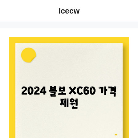
컨
icecw
텐
츠
로
건
너
뛰
기