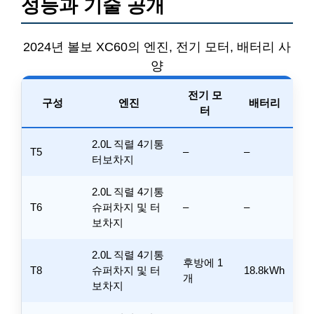
성능과 기술 공개
2024년 볼보 XC60의 엔진, 전기 모터, 배터리 사
양
전기 모
구성
엔진
배터리
터
2.0L 직렬 4기통
T5
–
–
터보차지
2.0L 직렬 4기통
T6
슈퍼차지 및 터
–
–
보차지
2.0L 직렬 4기통
후방에 1
T8
슈퍼차지 및 터
18.8kWh
개
보차지