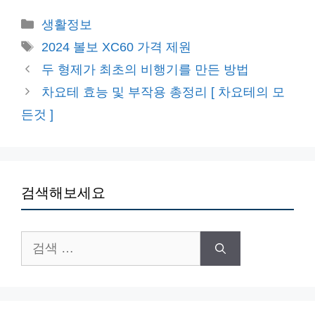
카
생활정보
테
태
2024 볼보 XC60 가격 제원
고
그
두 형제가 최초의 비행기를 만든 방법
리
차요테 효능 및 부작용 총정리 [ 차요테의 모
든것 ]
검색해보세요
검
색: