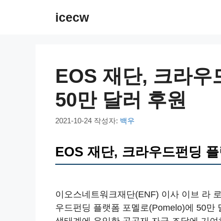
컨
icecw
텐
츠
로
건
EOS 재단, 크라
너
뛰
50만 달러 후원
기
2021-10-24
작성자:
백우
EOS 재단, 크라우드펀딩 플
이오스네트워크재단(ENF) 이사 이브 라 로즈
우드펀딩 플랫폼 포멜로(Pomelo)에 50만
생태계에 유익한 공공재 자금 조달에 기여하