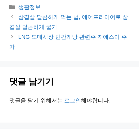
카
생활정보
테
삼겹살 달콤하게 먹는 법, 에어프라이어로 삼
고
겹살 달콤하게 굽기
리
LNG 도매시장 민간개방 관련주 지에스이 주
가
댓글 남기기
댓글을 달기 위해서는
로그인
해야합니다.