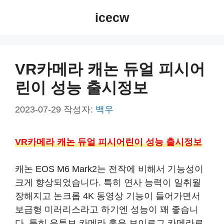
컨
icecw
텐
츠
로
건
VR카메라 캐논 듀얼 피시어
너
린이 성능 출시정보
뛰
기
2023-07-29
작성자:
백우
VR카메라 캐논 듀얼 피시어린이 성능 출시정보
캐논 EOS M6 Mark2는 전작에 비해서 기능성이
크게 향상되었습니다. 특히 연사 능력이 일취월
장해지고 논크롭 4K 동영상 기능이 들어가면서
보급형 미러리스라고 하기엔 성능이 꽤 좋습니
다. 특히 유튜브 카메라 혹은 브이로그 카메라로