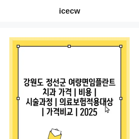
컨
icecw
텐
츠
로
건
너
뛰
기