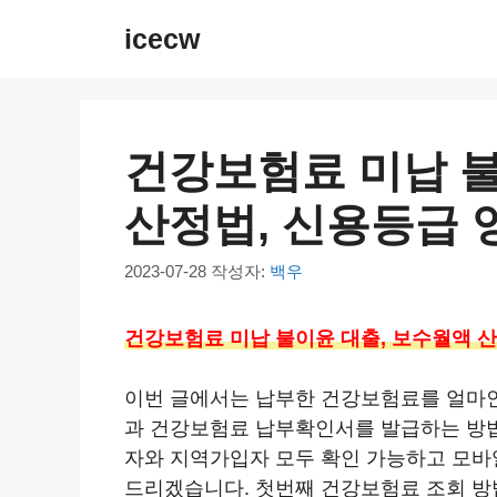
컨
icecw
텐
츠
로
건
건강보험료 미납 불
너
뛰
산정법, 신용등급 
기
2023-07-28
작성자:
백우
건강보험료 미납 불이윤 대출, 보수월액 산
이번 글에서는 납부한 건강보험료를 얼마
과 건강보험료 납부확인서를 발급하는 방
자와 지역가입자 모두 확인 가능하고 모바일
드리겠습니다. 첫번째 건강보험료 조회 방