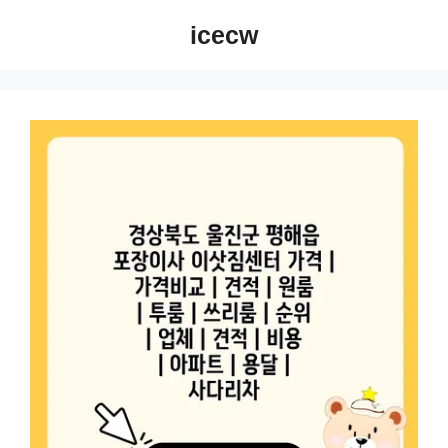
컨
icecw
텐
츠
로
건
너
뛰
기