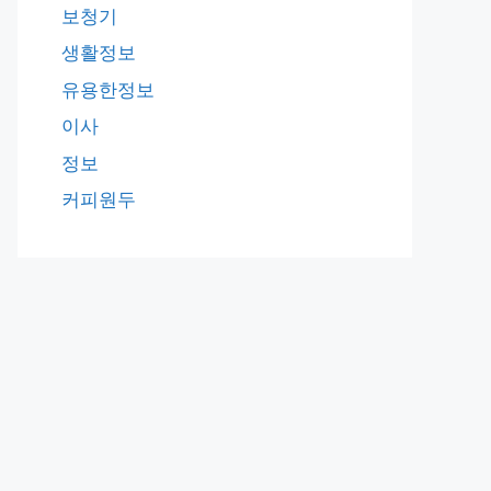
보청기
생활정보
유용한정보
이사
정보
커피원두