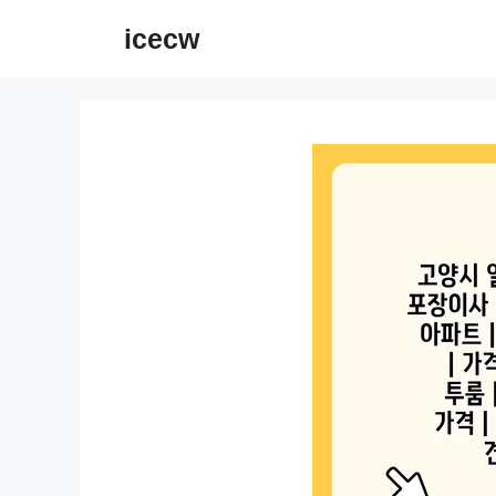
컨
icecw
텐
츠
로
건
너
뛰
기