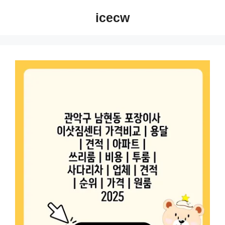
컨
icecw
텐
츠
로
건
너
뛰
기