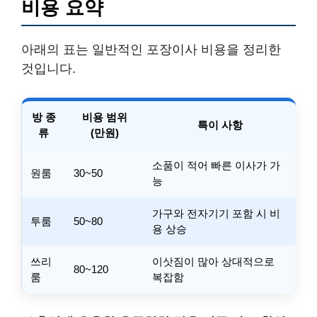
비용 요약
아래의 표는 일반적인 포장이사 비용을 정리한
것입니다.
방 종
비용 범위
특이 사항
류
(만원)
소품이 적어 빠른 이사가 가
원룸
30~50
능
가구와 전자기기 포함 시 비
투룸
50~80
용 상승
쓰리
이삿짐이 많아 상대적으로
80~120
룸
복잡함