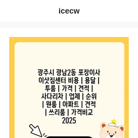
컨
icecw
텐
츠
로
건
너
뛰
기