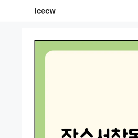
컨
icecw
텐
츠
로
건
너
뛰
기