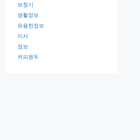
보청기
생활정보
유용한정보
이사
정보
커피원두