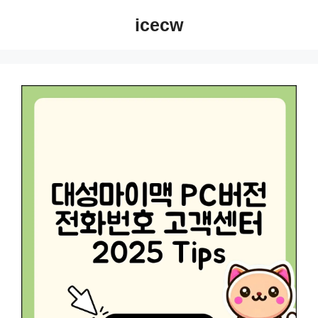
컨
icecw
텐
츠
로
건
너
뛰
기