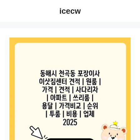
컨
icecw
텐
츠
로
건
너
뛰
기