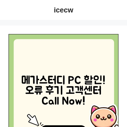
컨
icecw
텐
츠
로
건
너
뛰
기