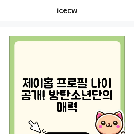
컨
icecw
텐
츠
로
건
너
뛰
기