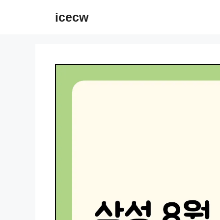
컨
icecw
텐
츠
로
건
너
뛰
기