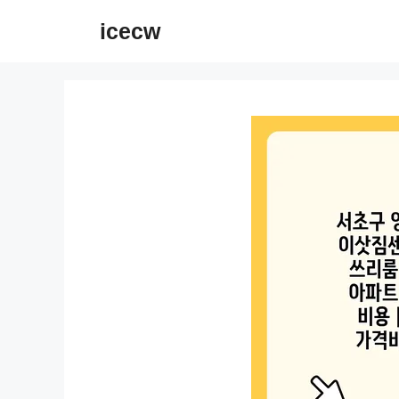
컨
icecw
텐
츠
로
건
너
뛰
기