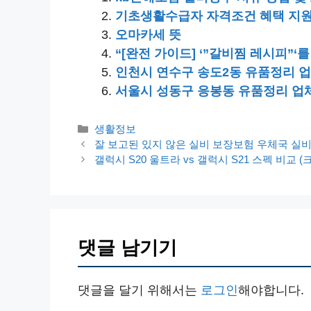
기초생활수급자 자격조건 혜택 지
오마카세 뜻
“[완전 가이드] ‘”갈비찜 레시피”‘
인천시 연수구 송도2동 유품정리 업
서울시 성동구 응봉동 유품정리 업체
카
생활정보
테
잘 보고된 있지 않은 실비 보장보험 우체국 실비
고
갤럭시 S20 울트라 vs 갤럭시 S21 스펙 비교 
리
댓글 남기기
댓글을 달기 위해서는
로그인
해야합니다.