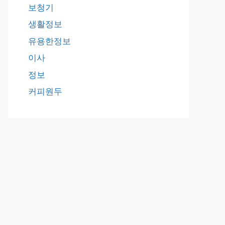
보청기
생활정보
유용한정보
이사
정보
커피원두