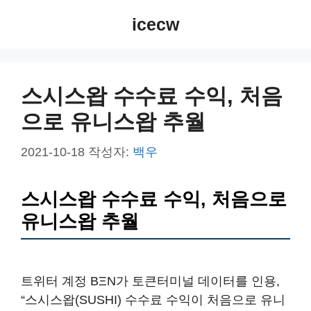
컨
icecw
텐
츠
로
건
스시스왑 수수료 수익, 처음
너
으로 유니스왑 추월
뛰
기
2021-10-18
작성자:
백우
스시스왑 수수료 수익, 처음으로
유니스왑 추월
트위터 계정 BΞN가 토큰터미널 데이터를 인용,
“스시스왑(SUSHI) 수수료 수익이 처음으로 유니