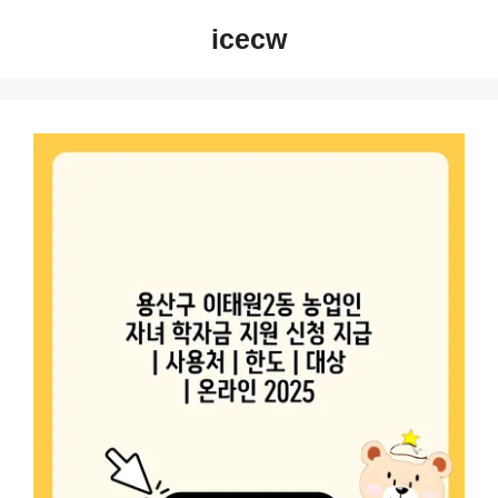
컨
icecw
텐
츠
로
건
너
뛰
기