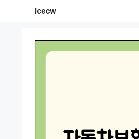
컨
icecw
텐
츠
로
건
너
뛰
기