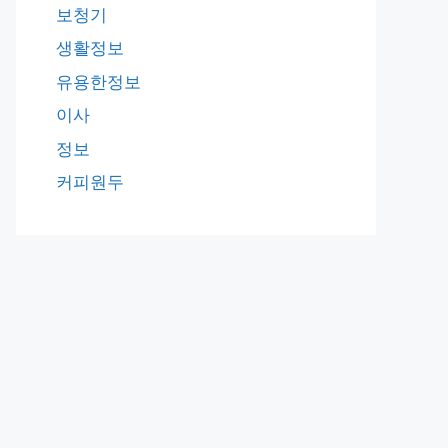
보청기
생활정보
유용한정보
이사
정보
커피원두