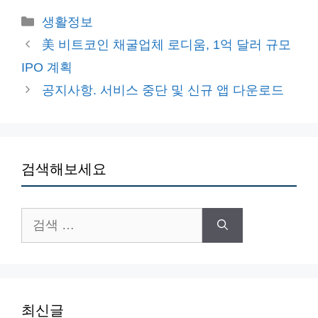
카
생활정보
테
美 비트코인 채굴업체 로디움, 1억 달러 규모
고
IPO 계획
리
공지사항. 서비스 중단 및 신규 앱 다운로드
검색해보세요
검
색:
최신글