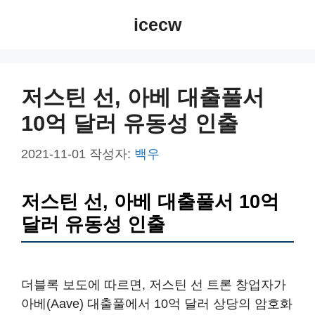
컨
icecw
텐
츠
로
건
저스틴 선, 아베 대출풀서
너
10억 달러 유동성 인출
뛰
기
2021-11-01
작성자:
백우
저스틴 선, 아베 대출풀서 10억
달러 유동성 인출
더블록 보도에 따르면, 저스틴 선 트론 창업자가
아베(Aave) 대출풀에서 10억 달러 상당의 암호화