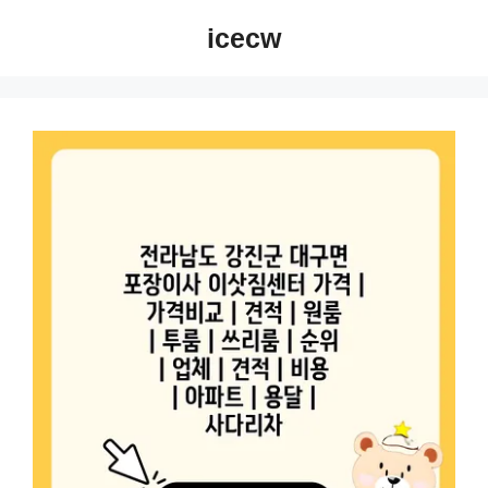
컨
icecw
텐
츠
로
건
너
뛰
기