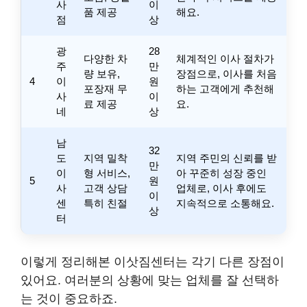
사
이
품 제공
해요.
점
상
광
28
다양한 차
체계적인 이사 절차가
주
만
량 보유,
장점으로, 이사를 처음
4
이
원
포장재 무
하는 고객에게 추천해
사
이
료 제공
요.
네
상
남
32
도
지역 밀착
지역 주민의 신뢰를 받
만
이
형 서비스,
아 꾸준히 성장 중인
5
원
사
고객 상담
업체로, 이사 후에도
이
센
특히 친절
지속적으로 소통해요.
상
터
이렇게 정리해본 이삿짐센터는 각기 다른 장점이
있어요. 여러분의 상황에 맞는 업체를 잘 선택하
는 것이 중요하죠.