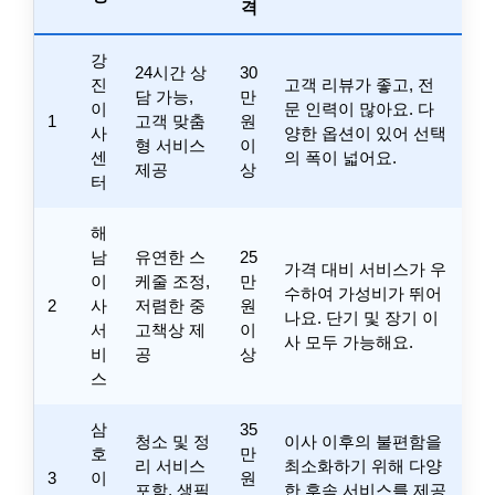
격
강
24시간 상
30
진
고객 리뷰가 좋고, 전
담 가능,
만
이
문 인력이 많아요. 다
1
고객 맞춤
원
사
양한 옵션이 있어 선택
형 서비스
이
센
의 폭이 넓어요.
제공
상
터
해
남
유연한 스
25
가격 대비 서비스가 우
이
케줄 조정,
만
수하여 가성비가 뛰어
2
사
저렴한 중
원
나요. 단기 및 장기 이
서
고책상 제
이
사 모두 가능해요.
비
공
상
스
삼
35
청소 및 정
이사 이후의 불편함을
호
만
리 서비스
최소화하기 위해 다양
3
이
원
포함, 생필
한 후속 서비스를 제공