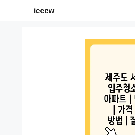
컨
icecw
텐
츠
로
건
너
뛰
기