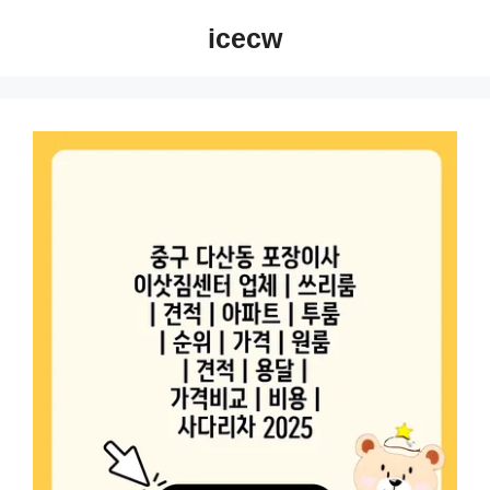
컨
icecw
텐
츠
로
건
너
뛰
기