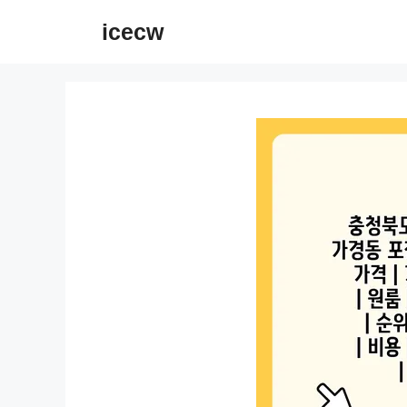
컨
icecw
텐
츠
로
건
너
뛰
기