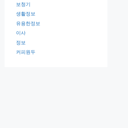
보청기
생활정보
유용한정보
이사
정보
커피원두