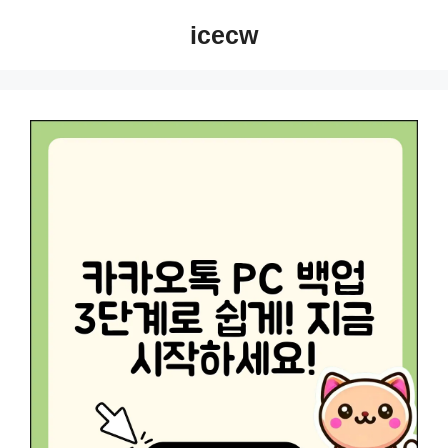
컨
icecw
텐
츠
로
건
너
뛰
기