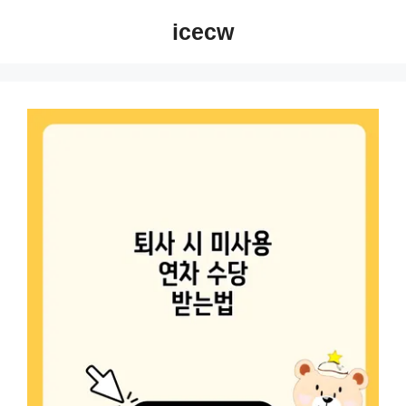
컨
icecw
텐
츠
로
건
너
뛰
기