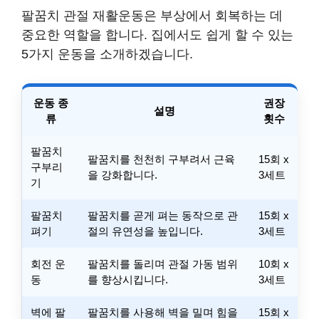
팔꿈치 관절 재활운동은 부상에서 회복하는 데
중요한 역할을 합니다. 집에서도 쉽게 할 수 있는
5가지 운동을 소개하겠습니다.
운동 종
권장
설명
류
횟수
팔꿈치
팔꿈치를 천천히 구부려서 근육
15회 x
구부리
을 강화합니다.
3세트
기
팔꿈치
팔꿈치를 곧게 펴는 동작으로 관
15회 x
펴기
절의 유연성을 높입니다.
3세트
회전 운
팔꿈치를 돌리며 관절 가동 범위
10회 x
동
를 향상시킵니다.
3세트
벽에 팔
팔꿈치를 사용해 벽을 밀며 힘을
15회 x