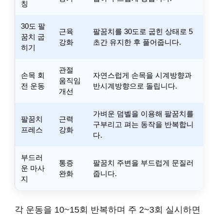
칭
30도 팔
근육
팔꿈치를 30도로 굽힌 상태로 5
꿈치 굽
강화
초간 유지한 후 풀어줍니다.
히기
관절
손목 회
자연스럽게 손목을 시계방향과
움직임
전 운동
반시계방향으로 돌립니다.
개선
가벼운 덤벨을 이용해 팔꿈치를
팔꿈치
근력
구부리고 펴는 동작을 반복합니
프레스
강화
다.
부드러
통증
팔꿈치 주변을 부드럽게 문질러
운 마사
완화
줍니다.
지
각 운동을 10~15회 반복하며 주 2~3회 실시하면