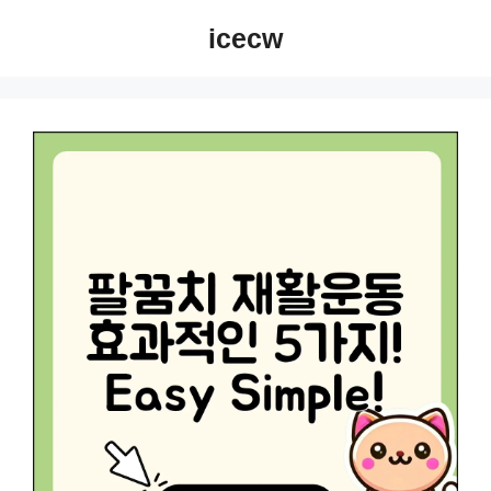
컨
icecw
텐
츠
로
건
너
뛰
기