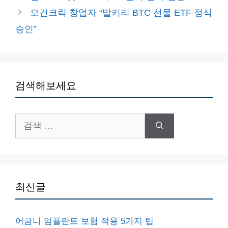
고
모건크릭 창업자 “발키리 BTC 선물 ETF 정식
리
승인”
검색해보세요
검
색:
최신글
어금니 임플란트 보험 적용 5가지 팁