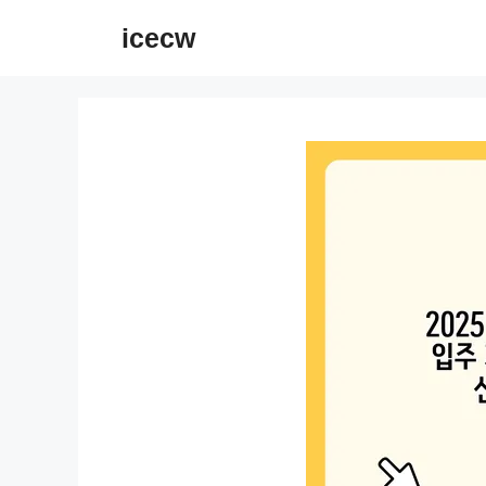
컨
icecw
텐
츠
로
건
너
뛰
기