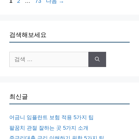
페
페
페
1
2
…
73
다음
→
이
이
이
지
지
지
검색해보세요
검
색:
최신글
어금니 임플란트 보험 적용 5가지 팁
팔꿈치 관절 잘하는 곳 5가지 소개
중금리대출 금리 이해하기 위한 5가지 팁