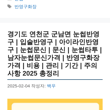
테
태
반영구화장
고
그
리
경기도 연천군 군남면 눈썹반영
구 | 입술반영구 | 아이라인반영
구 | 눈썹문신 | 문신 | 눈썹타투 |
남자눈썹문신가격 | 반영구화장
가격 | 비용 | 관리 | 기간 | 주의
사항 2025 총정리
2025-02-04
작성자:
백우