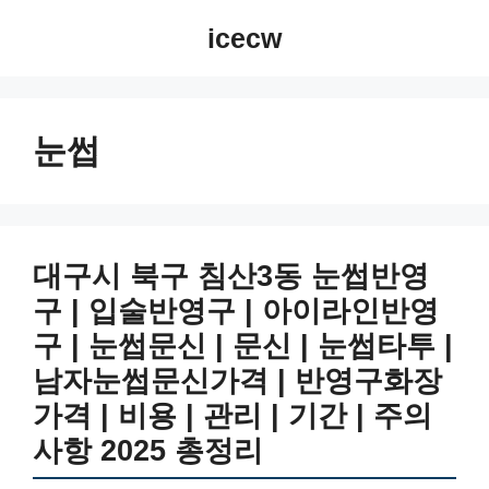
컨
icecw
텐
츠
로
건
눈썹
너
뛰
기
대구시 북구 침산3동 눈썹반영
구 | 입술반영구 | 아이라인반영
구 | 눈썹문신 | 문신 | 눈썹타투 |
남자눈썹문신가격 | 반영구화장
가격 | 비용 | 관리 | 기간 | 주의
사항 2025 총정리