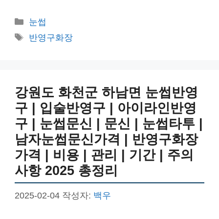
카
눈썹
테
태
반영구화장
고
그
리
강원도 화천군 하남면 눈썹반영
구 | 입술반영구 | 아이라인반영
구 | 눈썹문신 | 문신 | 눈썹타투 |
남자눈썹문신가격 | 반영구화장
가격 | 비용 | 관리 | 기간 | 주의
사항 2025 총정리
2025-02-04
작성자:
백우