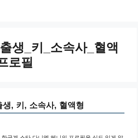
 출생_키_소속사_혈액
 프로필
생, 키, 소속사, 혈액형
 한국계 스타 다니엘 헤니의 프로필을 심도 있게 알