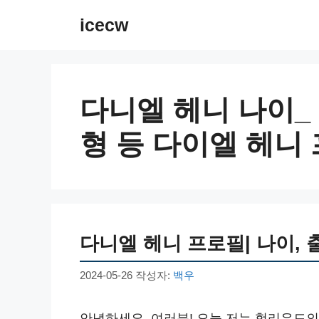
컨
icecw
텐
츠
로
건
다니엘 헤니 나이_
너
뛰
형 등 다이엘 헤니
기
다니엘 헤니 프로필| 나이, 출
2024-05-26
작성자:
백우
안녕하세요, 여러분! 오늘 저는 헐리우드의