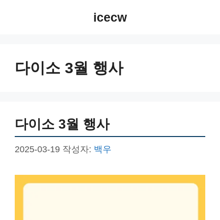
컨
icecw
텐
츠
로
건
다이소 3월 행사
너
뛰
기
다이소 3월 행사
2025-03-19
작성자:
백우