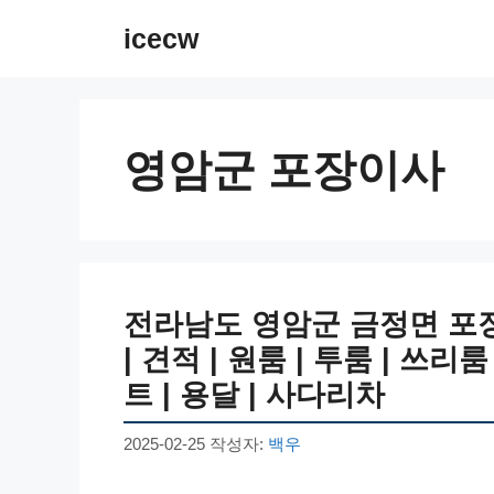
컨
icecw
텐
츠
로
건
영암군 포장이사
너
뛰
기
전라남도 영암군 금정면 포장
| 견적 | 원룸 | 투룸 | 쓰리룸
트 | 용달 | 사다리차
2025-02-25
작성자:
백우